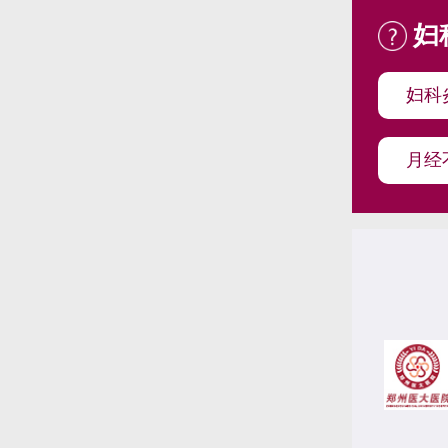
妇
妇科
月经