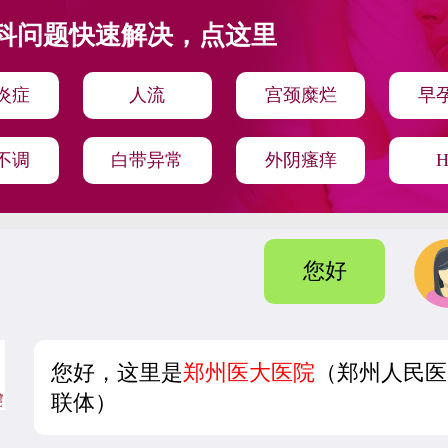
科问题快速解决，点这里
炎症
人流
宫颈糜烂
早
不调
白带异常
外阴瘙痒
H
您好
您好，这里是
郑州医大医院
（郑州人民医
联体）